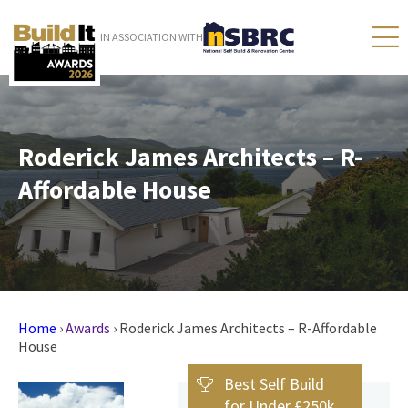
IN ASSOCIATION WITH
Roderick James Architects – R-
Affordable House
Home
›
Awards
›
Roderick James Architects – R-Affordable
House
Best Self Build
for Under £250k